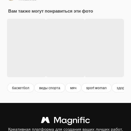
Вам также могут понравиться эти фото
баскетбол
виды спорта
мяч
sport woman
здоровы
Креативная платформа для создания ваших лучших работ.