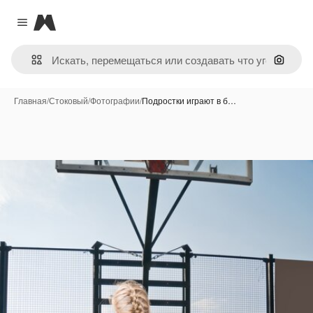
Magnific
Close menu
Поиск 
Главная
/
Стоковый
/
Фотографии
/
Подростки играют в б…