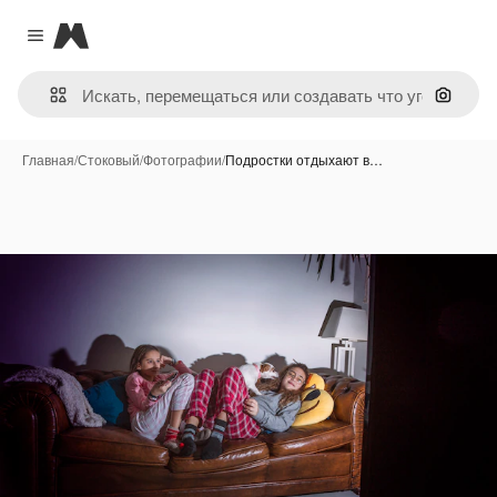
Magnific
Close menu
Поиск 
Главная
/
Стоковый
/
Фотографии
/
Подростки отдыхают в…