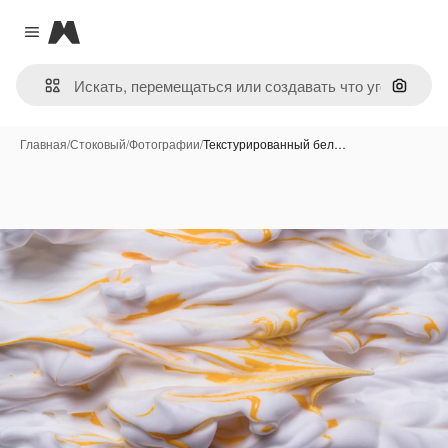
Magnific
Close menu
Поиск 
Главная
/
Стоковый
/
Фотографии
/
Текстурированный бел…