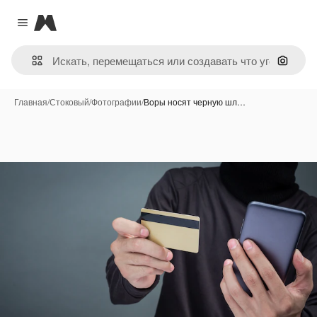
Magnific
Close menu
Поиск 
Главная
/
Стоковый
/
Фотографии
/
Воры носят черную шл…