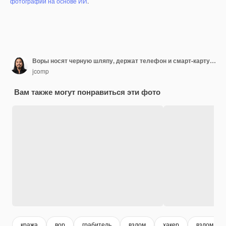
фотографий на основе ИИ
.
Воры носят черную шляпу, держат телефон и смарт-карту на сером
jcomp
Вам также могут понравиться эти фото
кража
вор
грабитель
взлом
хакер
взлом ко