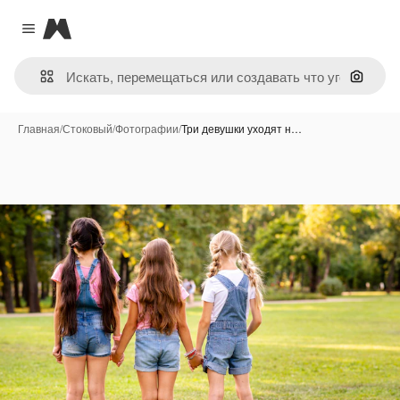
Magnific
Close menu
Поиск 
Главная
/
Стоковый
/
Фотографии
/
Три девушки уходят н…