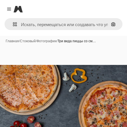
Magnific
Close menu
Поиск 
Главная
/
Стоковый
/
Фотографии
/
Три вида пиццы со см…