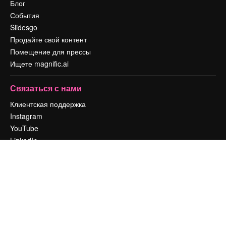
Блог
События
Slidesgo
Продайте свой контент
Помещение для прессы
Ищете magnific.ai
Связаться с нами
Клиентская поддержка
Instagram
YouTube
LinkedIn
TikTok
Discord
X
Reddit
Copyright © 2010-
2026
Freepik Company S.L.U.
Все права защищены
.