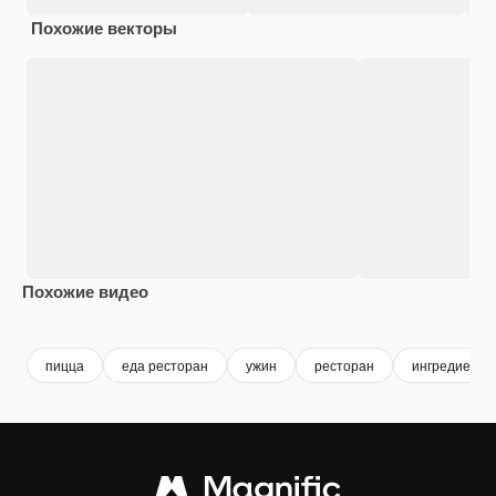
Похожие векторы
Похожие видео
Premium
Premium
Premium
Premium
пицца
еда ресторан
ужин
ресторан
ингредиенты