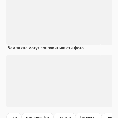
Вам также могут понравиться эти фото
фон
красочный фон
текстура
background
тексту