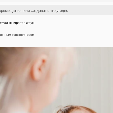
и
/
Малыш играет с игруш…
шечным конструктором