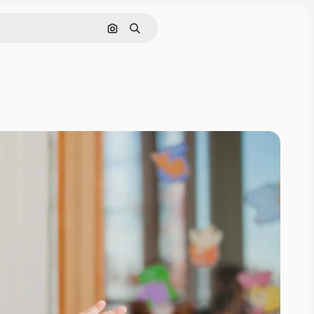
Поиск по изображению
Поиск