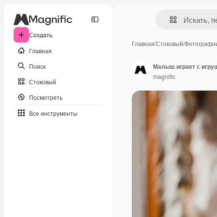
Создать
Главная
/
Стоковый
/
Фотографи
Главная
Поиск
Малыш играет с игру
magnific
Стоковый
Посмотреть
Все инструменты