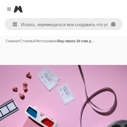
Magnific
Close menu
Поиск 
Главная
/
Стоковый
/
Фотографии
/
Вид сверху 3d очки д…