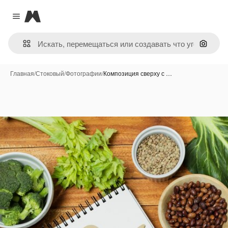
Magnific
Close menu
Поиск 
Главная
/
Стоковый
/
Фотографии
/
Композиция сверху с …