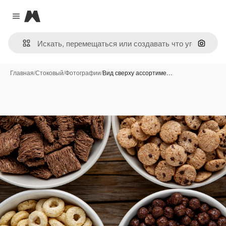
Magnific
Close menu
Поиск 
Главная
/
Стоковый
/
Фотографии
/
Вид сверху ассортиме…