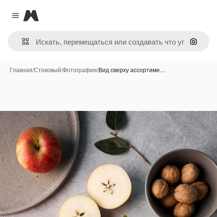
Magnific
Close menu
Поиск 
Главная
/
Стоковый
/
Фотографии
/
Вид сверху ассортиме…