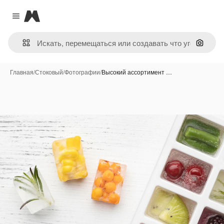
Magnific
Close menu
Поиск 
Главная
/
Стоковый
/
Фотографии
/
Высокий ассортимент …