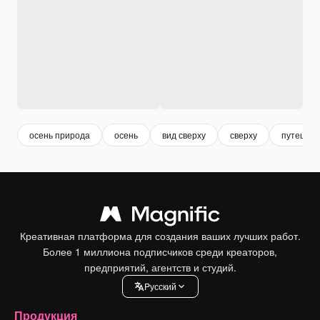
осень природа
осень
вид сверху
сверху
путешес
Креативная платформа для создания ваших лучших работ.
Более 1 миллиона подписчиков среди креаторов,
предприятий, агентств и студий.
Pусский
Продукция