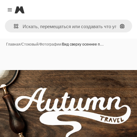
Magnific
Close menu
Поиск 
Главная
/
Стоковый
/
Фотографии
/
Вид сверху осеннее п…