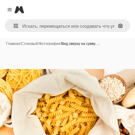
Magnific
Close menu
Поиск 
Главная
/
Стоковый
/
Фотографии
/
Вид сверху на сумку …