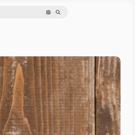
Поиск по изображению
Поиск