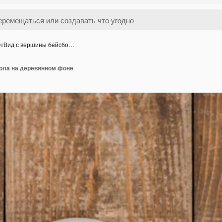
и
/
Вид с вершины бейсбо…
ола на деревянном фоне