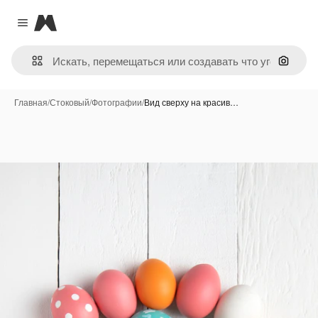
Magnific
Close menu
Поиск 
Главная
/
Стоковый
/
Фотографии
/
Вид сверху на красив…