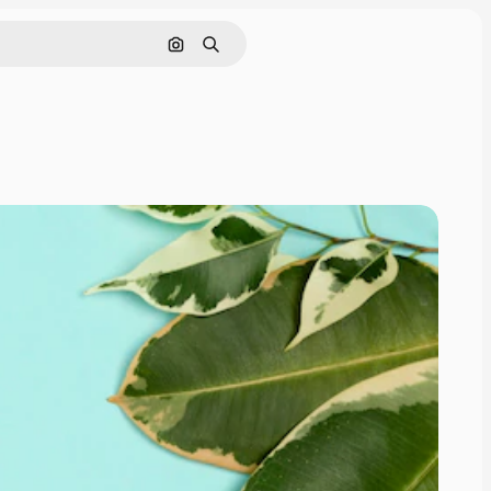
Поиск по изображению
Поиск