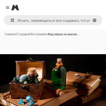
Magnific
Close menu
Поиск 
Главная
/
Стоковый
/
Фотографии
/
Вид сверху на красив…