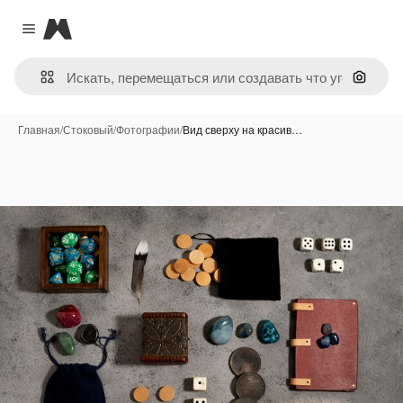
Magnific
Close menu
Поиск 
Главная
/
Стоковый
/
Фотографии
/
Вид сверху на красив…