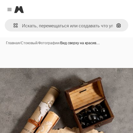
Magnific
Close menu
Поиск 
Главная
/
Стоковый
/
Фотографии
/
Вид сверху на красив…