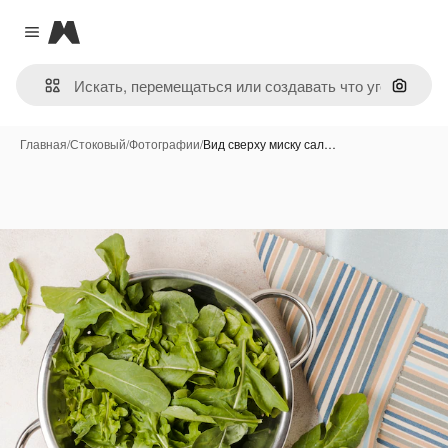
Magnific
Close menu
Поиск 
Главная
/
Стоковый
/
Фотографии
/
Вид сверху миску сал…