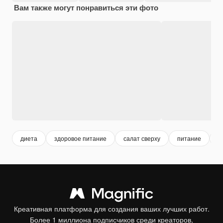
Вам также могут понравиться эти фото
диета
здоровое питание
салат сверху
питание
о
Креативная платформа для создания ваших лучших работ.
Более 1 миллиона подписчиков среди креаторов,