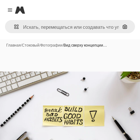
Magnific
Close menu
Поиск 
Главная
/
Стоковый
/
Фотографии
/
Вид сверху концепции…