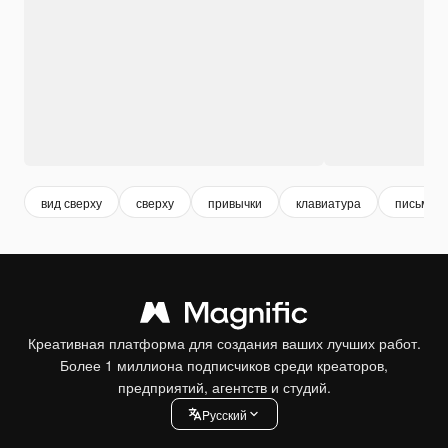
вид сверху
сверху
привычки
клавиатура
письмен
Креативная платформа для создания ваших лучших работ.
Более 1 миллиона подписчиков среди креаторов,
предприятий, агентств и студий.
Pусский