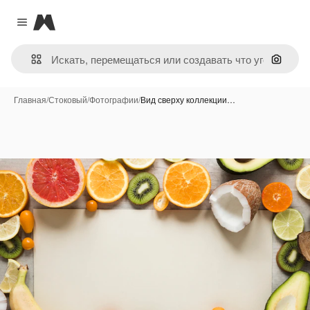
Magnific
Close menu
Поиск 
Главная
/
Стоковый
/
Фотографии
/
Вид сверху коллекции…