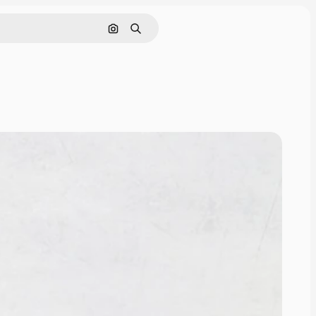
Поиск по изображению
Поиск