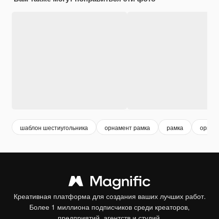
шаблон шестиугольника
орнамент рамка
рамка
орнам
Креативная платформа для создания ваших лучших работ.
Более 1 миллиона подписчиков среди креаторов,
предприятий, агентств и студий.