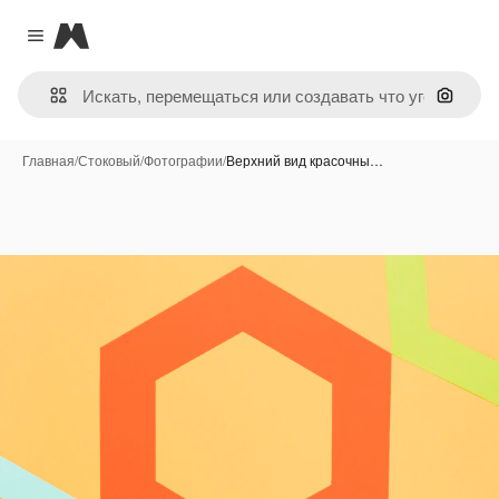
Magnific
Close menu
Поиск 
Главная
/
Стоковый
/
Фотографии
/
Верхний вид красочны…