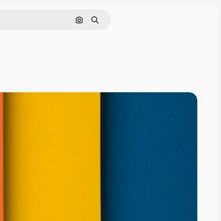
Поиск по изображению
Поиск