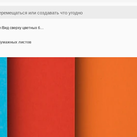
и
/
Вид сверху цветных б…
бумажных листов