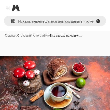
Magnific
Close menu
Поиск 
Главная
/
Стоковый
/
Фотографии
/
Вид сверху на чашку …