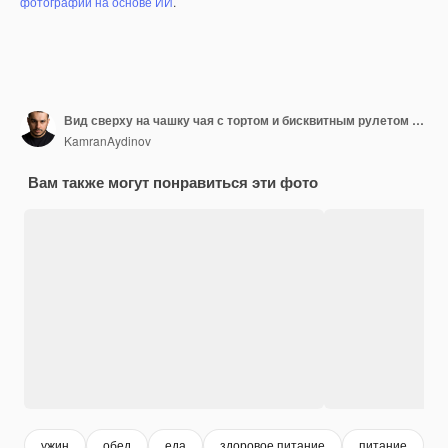
фотографий на основе ИИ
.
Вид сверху на чашку чая с тортом и бисквитным рулетом на темной поверхности
KamranAydinov
Вам также могут понравиться эти фото
ужин
обед
еда
здоровое питание
питание
е