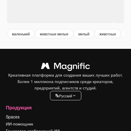
маленький
животные милые
милый
животные
иг
Креативная платформа для создания ваших лучших работ.
Более 1 миллиона подписчиков среди креаторов,
предприятий, агентств и студий.
Pусский
Продукция
Spaces
ИИ-помощник
Генератор изображений ИИ