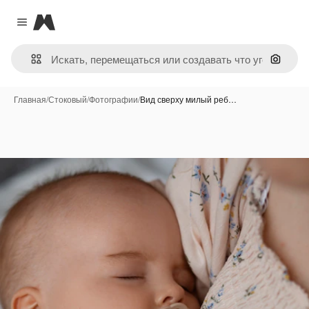
Magnific
Close menu
Поиск 
Главная
/
Стоковый
/
Фотографии
/
Вид сверху милый реб…