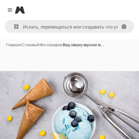
Magnific
Close menu
Поиск 
Главная
/
Стоковый
/
Фотографии
/
Вид сверху вкусное м…