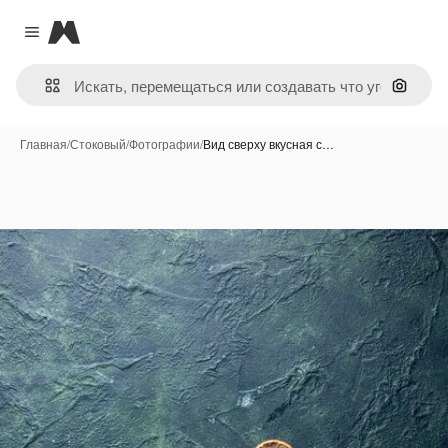
Magnific
Close menu
Поиск 
Главная
/
Стоковый
/
Фотографии
/
Вид сверху вкусная с…