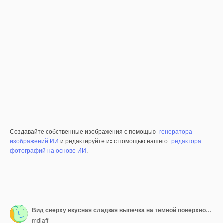
Создавайте собственные изображения с помощью
генератора
изображений ИИ
и редактируйте их с помощью нашего
редактора
фотографий на основе ИИ
.
Вид сверху вкусная сладкая выпечка на темной поверхности пирог выпекать торт хоткейк печь десерт бисквитное тесто
mdjaff