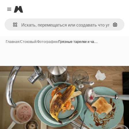
Magnific
Close menu
Поиск 
Главная
/
Стоковый
/
Фотографии
/
Грязные тарелки и ча…