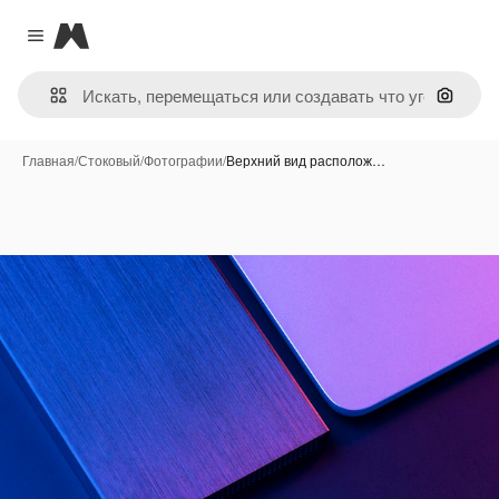
Magnific
Close menu
Поиск 
Главная
/
Стоковый
/
Фотографии
/
Верхний вид располож…