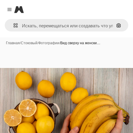
Magnific
Close menu
Поиск 
Главная
/
Стоковый
/
Фотографии
/
Вид сверху на женски…