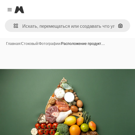
Magnific
Close menu
Поиск 
Главная
/
Стоковый
/
Фотографии
/
Расположение продукт…