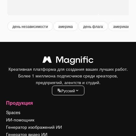
день независимости
америка
день флага
американски
Креативная платформа для создания ваших лучших работ.
Более 1 миллиона подписчиков среди креаторов,
предприятий, агентств и студий.
Pусский
Продукция
Spaces
ИИ-помощник
Генератор изображений ИИ
Генератор видео ИИ