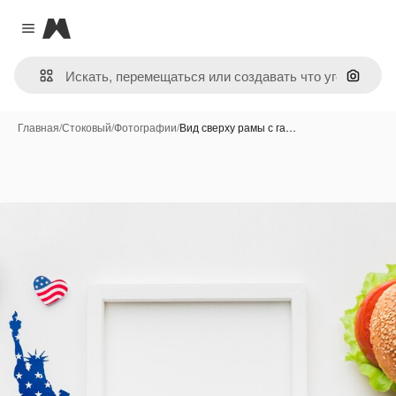
Magnific
Close menu
Поиск 
Главная
/
Стоковый
/
Фотографии
/
Вид сверху рамы с га…