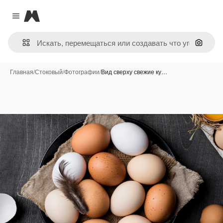
Magnific
Close menu
Поиск 
Главная
/
Стоковый
/
Фотографии
/
Вид сверху свежие ку…