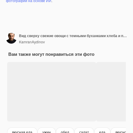
фотографий на основе ИИ
.
Вид сверху свежие овощи с темными буханками хлеба и приправами на темной поверхности салатная еда хлебная еда
KamranAydinov
Вам также могут понравиться эти фото
вкусная еда
ужин
обед
салат
еда
вкусно