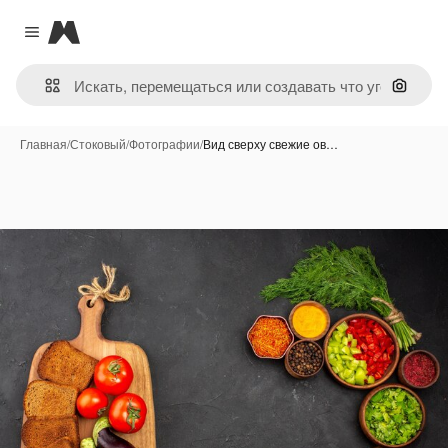
Magnific
Close menu
Поиск 
Главная
/
Стоковый
/
Фотографии
/
Вид сверху свежие ов…