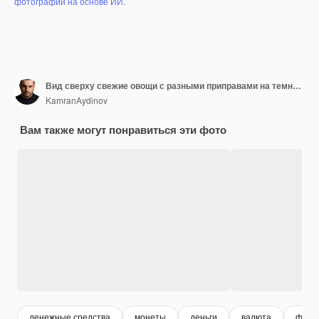
фотографий на основе ИИ
.
Вид сверху свежие овощи с разными приправами на темном пространстве
KamranAydinov
Вам также могут понравиться эти фото
денежные средства
монеты
деньги
валюта
фина