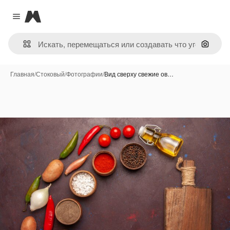
Magnific
Close menu
Поиск 
Главная
/
Стоковый
/
Фотографии
/
Вид сверху свежие ов…