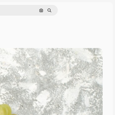
Поиск по изображению
Поиск