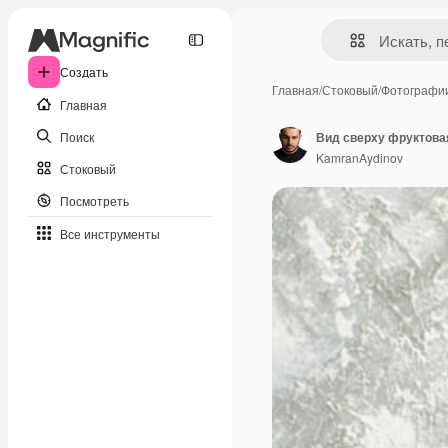
Создать
Главная
/
Стоковый
/
Фотографи
Главная
Поиск
KamranAydinov
Стоковый
Посмотреть
Все инструменты