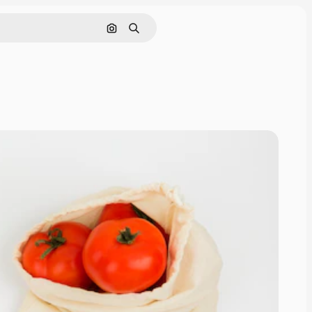
Поиск по изображению
Поиск