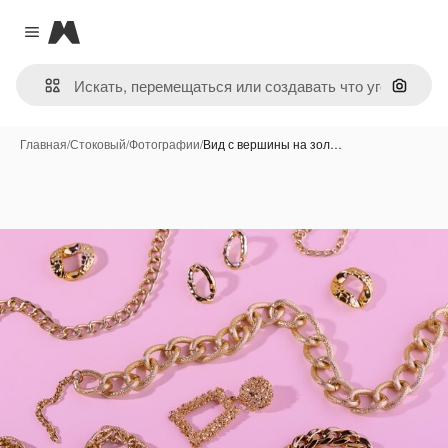
Magnific
Close menu
Поиск 
Главная
/
Стоковый
/
Фотографии
/
Вид с вершины на зол…