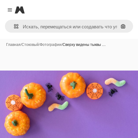
Magnific
Close menu
Поиск 
Главная
/
Стоковый
/
Фотографии
/
Сверху видены тыквы …