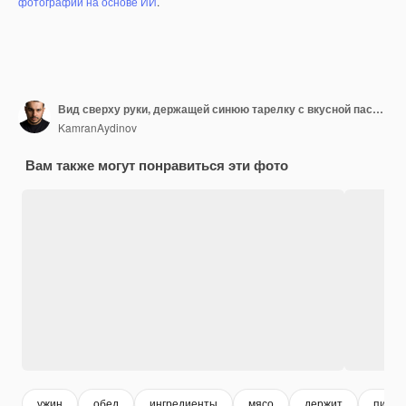
фотографий на основе ИИ
.
Вид сверху руки, держащей синюю тарелку с вкусной пастой, подаваемой с помидорами и мясом на ужин на коричневом полотенце и его ингредиентах
KamranAydinov
Вам также могут понравиться эти фото
ужин
обед
ингредиенты
мясо
держит
питан