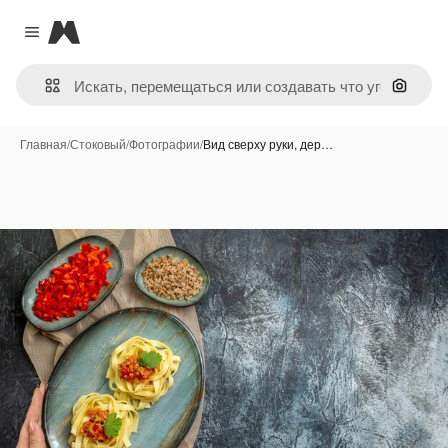
Magnific
Close menu
Поиск 
Главная
/
Стоковый
/
Фотографии
/
Вид сверху руки, дер…