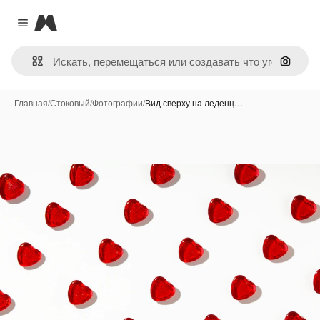
Magnific
Close menu
Поиск 
Главная
/
Стоковый
/
Фотографии
/
Вид сверху на леденц…