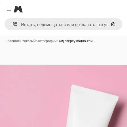
Magnific
Close menu
Поиск 
Главная
/
Стоковый
/
Фотографии
/
Вид сверху водно-спи…