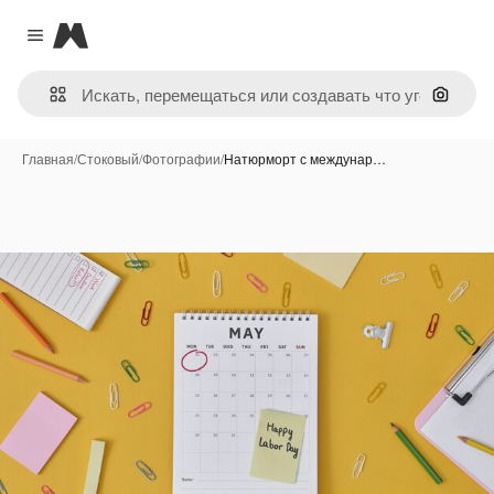
Magnific
Close menu
Поиск 
Главная
/
Стоковый
/
Фотографии
/
Натюрморт с междунар…