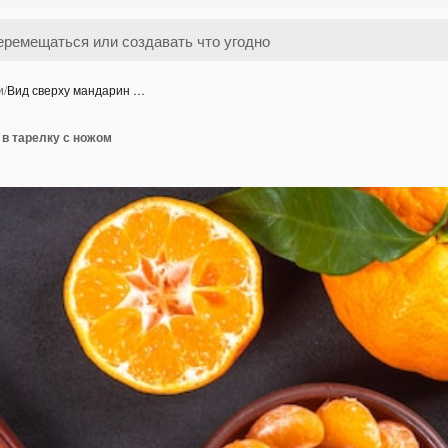
и
/
Вид сверху мандарин …
в тарелку с ножом