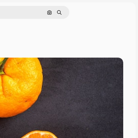
Поиск по изображению
Поиск