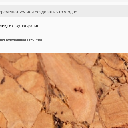
и
/
Вид сверху натуральн…
ная деревянная текстура