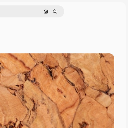
Поиск по изображению
Поиск