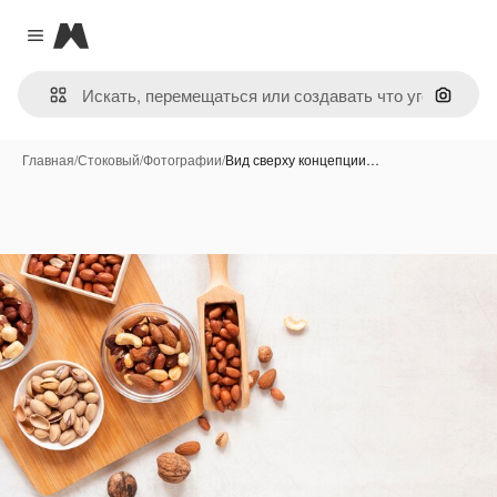
Magnific
Close menu
Поиск 
Главная
/
Стоковый
/
Фотографии
/
Вид сверху концепции…